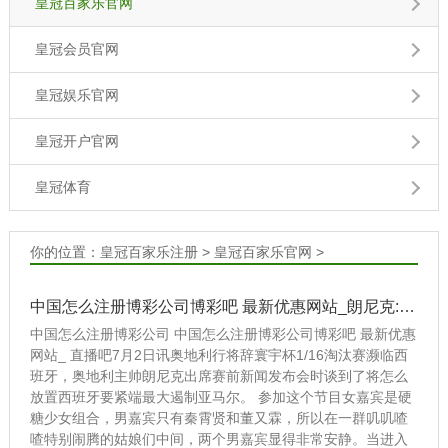
皇冠百家乐官网
皇冠会员官网
皇冠娱乐官网
皇冠开户官网
皇冠体育
你的位置：
皇冠百家乐注册
>
皇冠百家乐官网
>
中国怎么注册博彩公司博彩吧 最新优惠网站_朗尼克: 但愿能爆冷赢西班牙, 毫不会给亚马尔留住太多空间
中国怎么注册博彩公司 中国怎么注册博彩公司博彩吧 最新优惠
网站_ 直播吧7月2日讯奥地利行将辞寰宇杯1/16淘汰赛濒临西
班牙，奥地利主帅朗尼克出席赛前新闻发布会时谈到了将怎么
放置西班牙要紧端最大遏制亚马尔。 参加这个节目女嘉宾是硬
糖少女组合，男嘉宾只有秦霄贤和董又霖，所以在一群叽叽喳
喳特别闹腾的姑娘们中间，两个男嘉宾显得非常安静。当进入