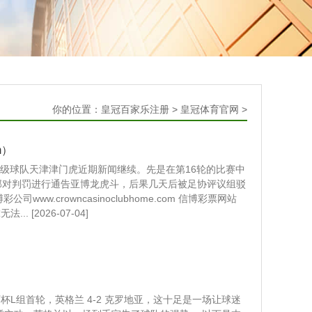
你的位置：
皇冠百家乐注册
>
皇冠体育官网
>
m）
） 中超保级球队天津津门虎近期新闻继续。先是在第16轮的比赛中
部对判罚进行通告亚博龙虎斗，后果几天后被足协评议组驳
crowncasinoclubhome.com 信博彩票网站
2026-07-04]
6年天下杯L组首轮，英格兰 4-2 克罗地亚，这十足是一场让球迷