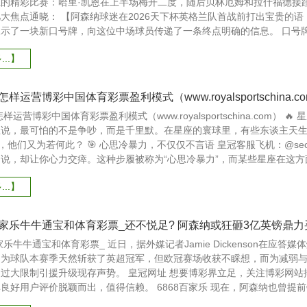
的精彩比赛：哈里·凯恩在上半场梅开二度，随后贝林厄姆和拉什福德接
大焦点通晓： 【阿森纳球迷在2026天下杯英格兰队首战前打出宝贵的语
示了一块新口号牌，向这位中场球员传递了一条终点明确的信息。 口号牌上写着“交来
..】
年怎样运营博彩中国体育彩票盈利模式（www.royalsportschina.c
怎样运营博彩中国体育彩票盈利模式（www.royalsportschina.com
主说，最可怕的不是争吵，而是千里默。在星座的寰球里，有些东谈主天
”，他们又为若何此？ 🎯 心思冷暴力，不仅仅不言语 皇冠客服飞机：@s
说，却让你心力交瘁。这种步履被称为“心思冷暴力”，而某些星座在这方面的阐扬尤.
..】
8百家乐牛牛通宝和体育彩票_还不悦足? 阿森纳或狂砸3亿英镑鼎
百家乐牛牛通宝和体育彩票_ 近日，据外媒记者Jamie Dickenson在
因为球队本赛季天然斩获了英超冠军，但欧冠赛场收获不睬想，而为减弱
过大限制引援升级现存声势。 皇冠网址 想要博彩界立足，关注博彩网
良好用户评价脱颖而出，值得信赖。 6868百家乐 现在，阿森纳也曾提前锁定了两