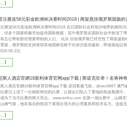
..】
育注册送58元彩金欧洲杯决赛时间2018 | 两架悬挂俄罗斯国旗
注册送58元彩金欧洲杯决赛时间2018 近日国际社会对加沙地带的难
告，但多个国家积极开始提供国际救援，其中俄罗斯在国际社会中扮演了
有忘记帮助那些需要帮助的人们。 玩乐 目前俄罗斯已经空投了两架援
庸置疑，俄罗斯的支持使得其他国家也敢于向加沙提供援助，即使面临以
2026-05-22]
..】
尼斯人酒店官網18新利体育官网app下载 | 斯诺克壮举！名将
斯人酒店官網18新利体育官网app下载 皇冠客服飞机：@seo3687 澳
二比赛日上演了一出精彩绝伦的比赛，让观众们陷入了赛场的热血氛围中
成为了当天比赛的两大亮点。 www.enfnu.com 在第一场比赛中，
山姆气馁，他在落后的情况下展现出强大的心理素质和技术实力。连扳五局，从0-2到
..】