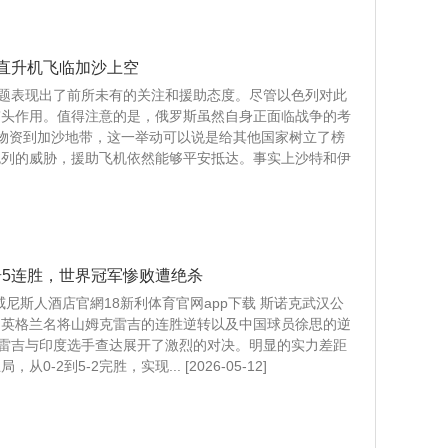
的直升机飞临加沙上空
民问题表现出了前所未有的关注和援助态度。尽管以色列对此
带头作用。值得注意的是，俄罗斯虽然自身正面临战争的考
助物资到加沙地带，这一举动可以说是给其他国家树立了榜
色列的威胁，援助飞机依然能够平安抵达。事实上沙特和伊
神奇5连胜，世界冠军惨败遭绝杀
門威尼斯人酒店官網18新利体育官网app下载 斯诺克武汉公
。英格兰名将山姆克雷吉的连胜逆转以及中国球员徐思的逆
山姆克雷吉与印度选手查达展开了激烈的对决。明显的实力差距
5-2完胜，实现... [2026-05-12]