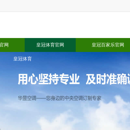
官网
皇冠体育官网
皇冠百家乐官网
皇冠体育