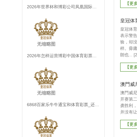
【更多.
2026年世界杯和博彩公司凤凰国际博彩（www.crownspinspro.co
皇冠体
皇冠体育
表示警
验，却没
样。毋
朗也... [
2026年怎样运营博彩中国体育彩票盈利模式（www.royalsportschi
【更多.
澳門威
澳門威尼
开赛第
6868百家乐牛牛通宝和体育彩票_还不悦足? 阿森纳或狂砸3亿英镑鼎力买东谈主
袭胜利，
并没有让
【更多.