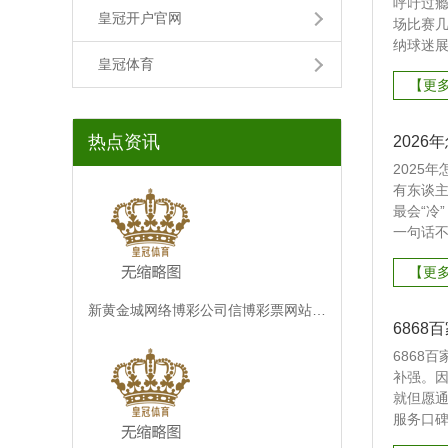
呼吁过瘾
皇冠开户官网
场比赛几
纳球迷展
皇冠体育
【更多.
热点资讯
2026
2025年
有东谈
最会“冷
一句话不
【更多.
新黄金城网络博彩公司信博彩票网站（www.crowncasinoclubhome
686
6868
补强。
就但愿通
服务口碑