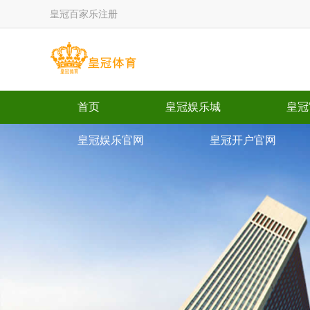
皇冠百家乐注册
首页
皇冠娱乐城
皇冠
皇冠娱乐官网
皇冠开户官网