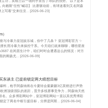
踵立功，英格兰以一场到手宣告了球队的强势。 以下是本
，向赖斯“任性”喊话】 比赛驱动前，有球迷看到又名阿森
往没... [2026-06-23]
om）
） 🔥 星座与冷暴力皇冠娱乐城，你中了几条？ 皇冠博彩官方 ✨
生擅长用冷暴力来操控干系。今天咱们就来聊聊，哪些星座
eo3687 在闲居生计中，咱们时时会遭遇这么的情况：对方
.. [2026-06-09]
力买东谈主 已提前锁定两大瞎想目标
应答媒体爆料，枪手阿森纳将在今夏转会窗豪砸3亿英镑进行声势
与欧洲顶级强队的差距，晋升多线赛事竞争力，阿森纳天然
站排名。众多博彩网站中，皇冠博彩网站一直以其优秀博彩
名中枢引援目标，分辨是阿斯... [2026-06-04]