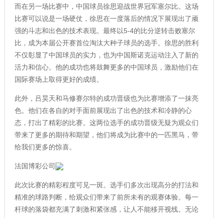
而在另一场比赛中，中国球员徐思迎战世界冠军塞尔比。这场
比赛可以说是一场硬仗，徐思在一度落后的情况下展现出了顽
强的斗志和出色的技术表现。最终以5-4的比分逆转击败塞尔
比，成为本届公开赛首位淘汰大种子球员的选手。徐思的胜利
不仅彰显了中国球员的实力，也为中国斯诺克运动注入了新的
活力和信心。他的成功也将鼓舞更多的中国球员，激励他们在
国际赛场上取得更好的成绩。
此外，吕昊天和马修赛尔特的成功晋级也为比赛增添了一抹亮
色。他们在各自的对手面前展现出了出色的技术和冷静的心
态，打出了精彩的比赛。这两位选手的成功晋级无疑为观众们
带来了更多的期待和期望，他们将成为比赛中的一匹黑马，带
给我们更多的惊喜。
法国博彩公司
此次比赛的精彩程度可见一斑。选手们多次出现高分的打法和
精准的球路判断，给观众们带来了前所未有的观赛体验。每一
杆球的落袋都充满了刺激和紧张感，让人不能移开视线。无论