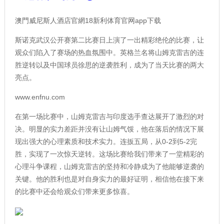
澳門威尼斯人酒店官網18新利体育官网app下载
斯诺克武汉公开赛第二比赛日上演了一出精彩绝伦的比赛，让
观众们陷入了赛场的热血氛围中。英格兰名将山姆克雷吉的连
胜逆转以及中国球员徐思的逆袭胜利，成为了当天比赛的两大
亮点。
www.enfnu.com
在第一场比赛中，山姆克雷吉与印度选手查达展开了激烈的对
决。明显的实力差距并没有让山姆气馁，他在落后的情况下展
现出强大的心理素质和技术实力。连扳五局，从0-2到5-2完
胜，实现了一次惊天逆转。这场比赛给我们带来了一堂精彩的
心理斗争课程，山姆克雷吉的坚持和冷静成为了他能够逆袭的
关键。他的胜利也是对自身实力的最好证明，相信他在接下来
的比赛中还会给观众们带来更多惊喜。