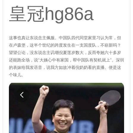
皇冠hg86a
这事也真让东说念主佩服。中国队四代同堂家里习认为常，但
在卢森堡，这半个世纪的跨度发生在一支国度队，不崭新吗？
望望公论，没东说念主讥嘲倪夏莲岁数大，反而夸她六十多岁
还能跑全场，说“大姨心中有家国，帮中国队有契机就上”。深圳
的表妹给我发语音，说我方如故冲着倪奶奶看的直播。便是这
个味儿。