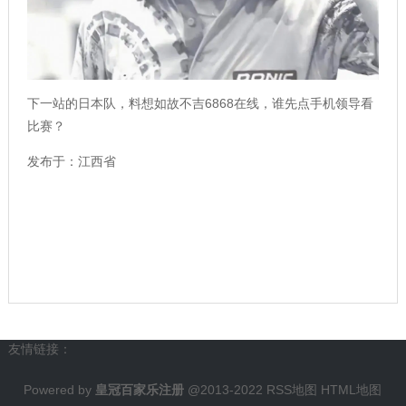
下一站的日本队，料想如故不吉6868在线，谁先点手机领导看
比赛？
发布于：江西省
友情链接：
Powered by
皇冠百家乐注册
@2013-2022
RSS地图
HTML地图