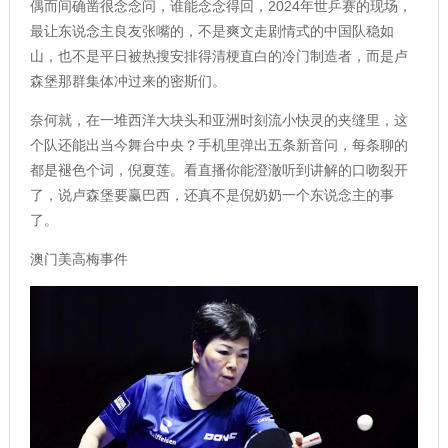
偶而间确凿很念念问，谁能念念得回，2024年世乒赛的现场，
最让东说念主良友张嘴的，不是爽文走剧情式的中国队稳如
山，也不是平日被热搜安排得清梗直白的冷门制造者，而是卢
森堡那群集体冲过来的密斯们。
奈何就，在一堆西洋大块头和亚洲时刻流小快灵的夹缝里，这
个队还能出当今舞台中央？手机里弹出五条新音问，每条聊的
都是褪色个词，倪夏莲。看直播你能澄澈听到讲解的口吻裂开
了，说卢森堡要赢巴西，还真不是倪奶奶一个东说念主的事
了。
澳门美高梅事件