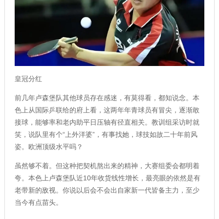
皇冠分红
前几年卢森堡队其他球员存在感迷，有莫得看，都知说念。本
色上从国际乒联给的府上看，这两年年青球员有冒尖，逐渐敢
接球，能够率和老内助平日压轴有径直相关。教训组采访时就
笑，说队里有个“上外洋婆”，有事找她，球技如故二十年前风
姿。欧洲顶级水平吗？
虽然够不着。但这种把契机熬出来的精神，大赛组委会都明着
夸。本色上卢森堡队近10年收货线性增长，最亮眼的依然是有
老带新的敌视。你说以后会不会出自家新一代皆备主力，至少
当今有点苗头。