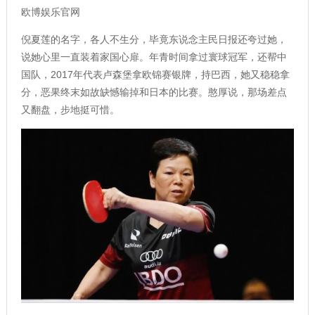
欧博娱乐官网
倪夏莲的名字，各人不生分，毕竟东说念主民日报还夸过她，
说她心里一直装着家国心扉。年青时间拿过寰球冠军，还帮中
国队，2017年代表卢森堡拿欧锦赛银牌，持巴西，她又稳稳拿
分，恶果终末如故缺憾输掉和日本的比赛。憨厚说，那场差点
又翻盘，步地挺可惜。