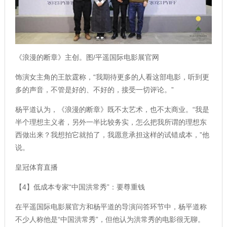
《浪漫的断章》主创。图/平遥国际电影展官网
饰演女主角的王歆霆称，“我期待更多的人看这部电影，听到更
多的声音，不管是好的、不好的，接受一切评论。”
杨平道认为，《浪漫的断章》既不太艺术，也不太商业。“我是
半个理想主义者，另外一半比较务实，怎么把我所谓的理想东
西做出来？我想拍它就拍了，我愿意承担这样的试错成本，”他
说。
皇冠体育直播
【4】低成本专家“中国洪常秀”：要尊重钱
在平遥国际电影展官方和杨平道的导演问答环节中，杨平道称
不少人称他是“中国洪常秀”，但他认为洪常秀的电影很无聊。