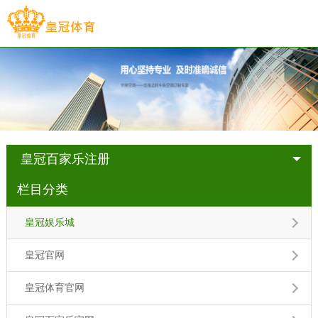
皇冠百家乐注册
栏目分类
皇冠娱乐城
皇冠官网
皇冠体育官网