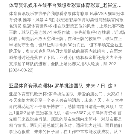
体育资讯娱乐在线平台我想看彩票体育彩票_老崔篮球12日赛事推荐：风暴-4.5胜
体育资讯娱乐在线平台我想看彩票体育彩票 风暴VS天猫皇冠体
育资讯 推荐：风暴-4.5胜 我想看彩票体育彩票银河酷娱官网报
名演员 皇冠体育世界杯 排在联盟第五位的风暴，上场比赛不敌
王牌，球队已是连续7个主场作战，在先前取得4连胜后，近3场
比赛，却先后不敌天空和王牌，在和王牌的较量中，球队在上
半场防守出色，也只让对手拿到30分而已，但下半场完全被王
牌压制，奥古米克和马格贝戈所组成的超强内线组合，在面对
威尔逊时还是落在了下风，不过劳伊德和狄金斯还是火力全开
支撑起了球队的进攻，全队上场比赛采用8人轮换，除 202...
[2024-09-22]
亚星体育资讯欧洲杯c罗单挑法国队_未来 7 日, 这 3 大生肖桃花旺盛, 爱情甜蜜来袭!
亚星体育资讯欧洲杯c罗单挑法国队_ 亲爱的朋友们，大家好！
今天来给大家分享一个令人兴奋的消息，未来 7 天，有 3 大生
肖的桃花运将不停歇平博骰宝，感情道路可谓是一帆风顺！ 红
足1世新2登录 皇冠客服飞机：@seo3687 太平洋体育资讯 首
先咱们来说说生肖鼠。属鼠的朋友生活向来简朴，对朋友那是
相当慷慨，遇到问题总能沉着应对，适应能力超强。而且他们
事业心很重，未来的日子里，在工作中常常能收获成功。从 7