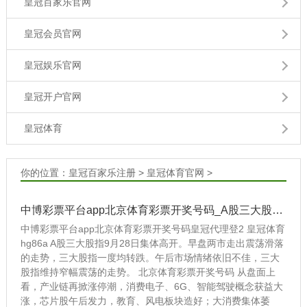
皇冠百家乐官网
皇冠会员官网
皇冠娱乐官网
皇冠开户官网
皇冠体育
你的位置：
皇冠百家乐注册
>
皇冠体育官网
>
中博彩票平台app北京体育彩票开奖号码_A股三大股指涨跌互现，逾3700股收涨
中博彩票平台app北京体育彩票开奖号码皇冠代理登2 皇冠体育
hg86a A股三大股指9月28日集体高开。早盘两市走出震荡滑落
的走势，三大股指一度均转跌。午后市场情绪依旧不佳，三大
股指维持窄幅震荡的走势。 北京体育彩票开奖号码 从盘面上
看，产业链再掀涨停潮，消费电子、6G、智能驾驶概念获益大
涨，芯片股午后发力，教育、风电板块造好；大消费集体萎