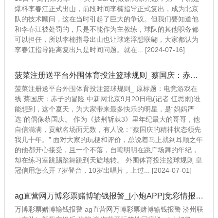
爆料李春江正式出山，前段时间李楠指导正式复出，成为北京
队的技术顾问，这在当时引起了巨大的争议。但我们要知道他
和李春江被处罚的，只是不能作为主教练，球队的其他职务都
可以担任，所以李楠指导出山也让球迷浮想联翩，大家都认为
李春江指导距离复出只是时间问题。就在... [2024-07-16]
菠菜注册送平台外围体育投注篮球规则_蔡国庆：赤子的冒险
菠菜注册送平台外围体育投注篮球规则_ 原标题：电竞游戏在
线 蔡国庆：赤子的冒险 中新网北京9月20日电(记者 任思雨)谁
能想到，这个夏天，为大家带来最多快乐的明星，是“妈妈严
选”的偶像蔡国庆。 作为《披荆斩棘3》里年纪最大的哥哥，他
自信满满，贡献名场面无数，有人说：“蔡国庆的精神状态领先
我几十年。” 面对大家的玩梗和评价，总说着马上就到耳顺之年
的他都开心接受，且一个不落，自嘲明明在跳广场舞的年纪，
却在练习室跳踢踏舞跳到天旋地转。 外围体育投注篮球规则 皇
冠信用怎么开 7岁登台，10岁出唱片，上过... [2024-07-01]
ag直营网万博彩票赌博输钱报警_[小炮APP]竞彩情报：济州联引入两名巴西进攻球员
万博彩票赌博输钱报警 ag直营网万博彩票赌博输钱报警 济州联