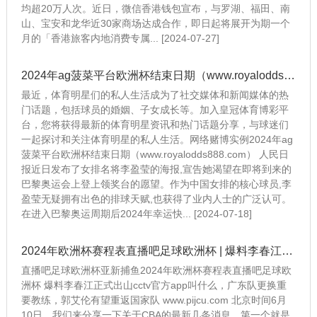
均超20万人次。近日，微信香港钱包宣布，与罗湖、福田、南
山、宝安和龙华近30家商场达成合作，即日起将展开为期一个
月的「香港旅客内地消费专属... [2024-07-27]
2024年ag菠菜平台欧洲杯结束日期（www.royalodds888.com）
最近，体育明星们的私人生活成为了社交媒体和新闻媒体的热
门话题，包括球员的婚姻、子女成长等。加入皇冠体育博彩平
台，您将获得最新的体育明星资讯和热门话题分享，与球迷们
一起探讨和关注体育明星的私人生活。网络赌博实例2024年ag
菠菜平台欧洲杯结束日期（www.royalodds888.com） 人民日
报近日发布了女排名将李盈莹的海报,宣告她渴望在即将到来的
巴黎奥运会上登上领奖台的愿望。作为中国女排的核心球员,李
盈莹无疑拥有出色的排球天赋,也获得了业内人士的广泛认可。
在进入巴黎奥运周期后2024年幸运快... [2024-07-18]
2024年欧洲杯赛程表直播吧足球欧洲杯 | 爆料李春江正式出山，广东队更换重要教练，郭艾伦有望重返国家队
直播吧足球欧洲杯亚新捕鱼2024年欧洲杯赛程表直播吧足球欧
洲杯 爆料李春江正式出山cctv官方app叫什么，广东队更换重
要教练，郭艾伦有望重返国家队 www.pijcu.com 北京时间6月
10日，我们来分享一下关于CBA的最新几条消息，第一个就是